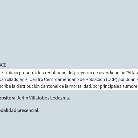
Cantonal de Mortalidad por Cáncer en Costa Rica (2000-2023)
4CE
e trabajo presenta los resultados del proyecto de investigación "Alta
arrollado en el Centro Centroamericano de Población (CCP) por Juan Raf
cribe la distribución cantonal de la mortalidad, por principales tumor
positora:
Jerlin Villalobos Ledezma.
dalidad presencial.