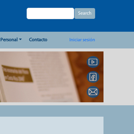
Search
Search
User account me
Personal
Contacto
Iniciar sesión