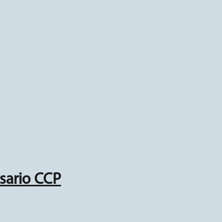
rsario CCP
P