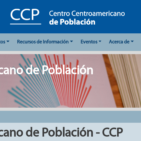
tos
Recursos de Información
Eventos
Acerca de
cano de Población
cano de Población - CCP