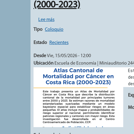
(2000-2023)
sobre Coloquio de investigación: Atlas 
Lee más
Tipo
Coloquio
Estado
Recientes
Desde
Vie, 15/05/2026 - 12:00
Ubicación
Escuela de Economía | Miniauditorio 24
Est
des
des
Ex
Mo