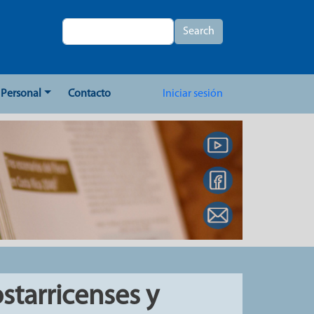
Search
Search
User account me
Personal
Contacto
Iniciar sesión
starricenses y