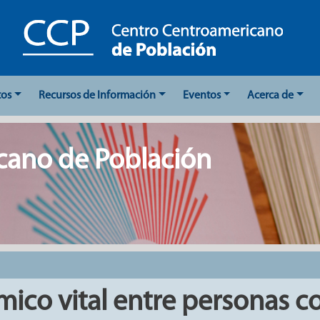
tos
Recursos de Información
Eventos
Acerca de
cano de Población
mico vital entre personas co