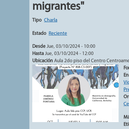
migrantes"
Tipo
Charla
Estado
Reciente
Desde
Jue, 03/10/2024 - 10:00
Hasta
Jue, 03/10/2024 - 12:00
Ubicación
Aula 2do piso del Centro Centroame
Fo
En
Vi
Pr
Or
Ce
Má
Et