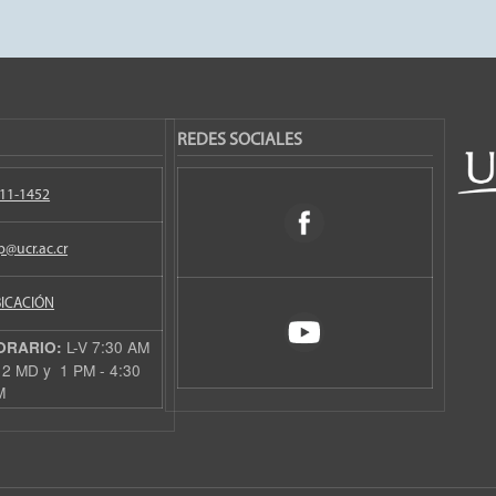
REDES SOCIALES
11-1452
p@ucr.ac.cr
ICACIÓN
L-V 7:30 AM
ORARIO:
12 MD y 1 PM - 4:30
M