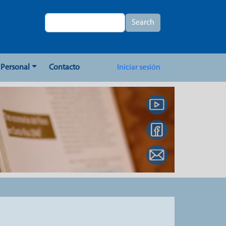
Search
Search
User account me
Personal
Contacto
Iniciar sesión