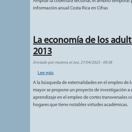
Ampliar la cobertura sectorial, el ámbito temporal 
información anual Costa Rica en Cifras
La economía de los adult
2013
Enviado por
murena
el
Jue, 27/04/2023 - 09:38
sobre La economía de los adultos mayor
Lee más
A la búsqueda de externalidades en el empleo de l
mayor se propone un proyecto de investigación a d
aprendizaje en el empleo de cortes transversales v
hogares que tiene notables virtudes académicas.