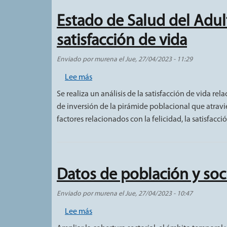
Estado de Salud del Adul
satisfacción de vida
Enviado por
murena
el
Jue, 27/04/2023 - 11:29
sobre Estado de Salud del Adulto Mayor e
Lee más
Se realiza un análisis de la satisfacción de vida r
de inversión de la pirámide poblacional que atravie
factores relacionados con la felicidad, la satisfacció
Datos de población y soc
Enviado por
murena
el
Jue, 27/04/2023 - 10:47
sobre Datos de población y sociedad pa
Lee más