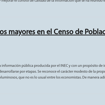
y mejorar el control de calidad de la información que se ha reunido e
os mayores en el Censo de Poblac
es en el Censo de Población 2011 y en la ENIGH 2013
a información pública producida por el INEC y con un propósito de i
esarrollarse por etapas. Se reconoce el carácter modesto de la prop
oluminosos, que no es lo usual entre los economistas. De manera adic