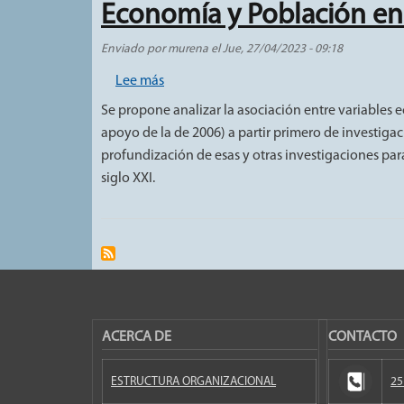
Economía y Población en 
Enviado por
murena
el
Jue, 27/04/2023 - 09:18
sobre Economía y Población en la Encues
Lee más
Se propone analizar la asociación entre variables 
apoyo de la de 2006) a partir primero de investiga
profundización de esas y otras investigaciones par
siglo XXI.
ACERCA DE
CONTACTO
ESTRUCTURA ORGANIZACIONAL
25