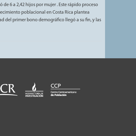
 de 6 a 2,42 hijos por mujer . Este rápido proceso
ejecimiento poblacional en Costa Rica plantea
d del primer bono demográfico llegó a su fin, y las