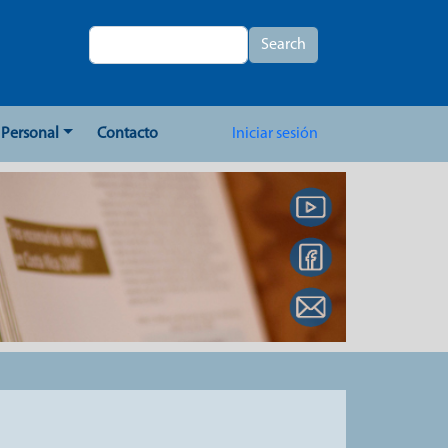
Search
Search
User account me
Personal
Contacto
Iniciar sesión