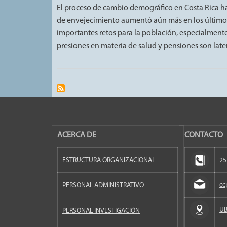
El proceso de cambio demográfico en Costa Rica ha 
de envejecimiento aumentó aún más en los últimos a
importantes retos para la población, especialmente 
presiones en materia de salud y pensiones son late
ACERCA DE
CONTACTO
ESTRUCTURA ORGANIZACIONAL
25
cc
PERSONAL ADMINISTRATIVO
UB
PERSONAL INVESTIGACIÓN