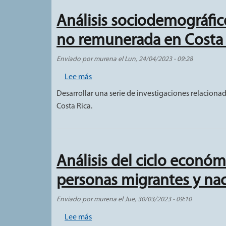
Análisis sociodemográfico
no remunerada en Costa 
Enviado por
murena
el
Lun, 24/04/2023 - 09:28
sobre Análisis sociodemográfico de las 
Lee más
Desarrollar una serie de investigaciones relaciona
Costa Rica.
Análisis del ciclo económi
personas migrantes y nac
Enviado por
murena
el
Jue, 30/03/2023 - 09:10
sobre Análisis del ciclo económico vital
Lee más