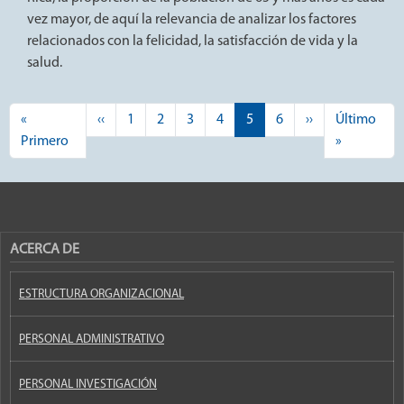
vez mayor, de aquí la relevancia de analizar los factores
relacionados con la felicidad, la satisfacción de vida y la
salud.
Paginación
Página anterior
Siguiente pági
«
‹‹
1
2
3
4
5
6
››
Último
Primera página
Última pá
Primero
»
ACERCA DE
ESTRUCTURA ORGANIZACIONAL
PERSONAL ADMINISTRATIVO
PERSONAL INVESTIGACIÓN