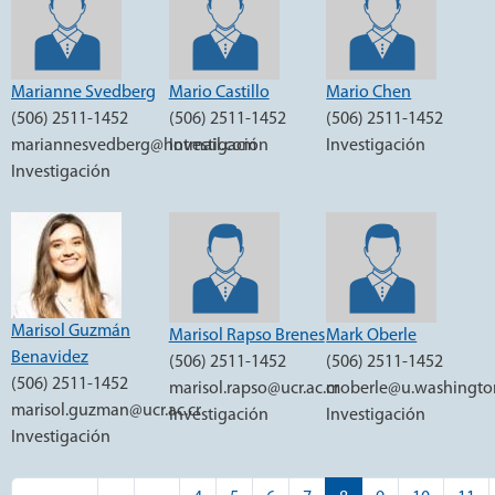
Marianne Svedberg
Mario Castillo
Mario Chen
(506) 2511-1452
(506) 2511-1452
(506) 2511-1452
mariannesvedberg@hotmail.com
Investigación
Investigación
Investigación
Marisol Guzmán
Marisol Rapso Brenes
Mark Oberle
Benavidez
(506) 2511-1452
(506) 2511-1452
(506) 2511-1452
marisol.rapso@ucr.ac.cr
moberle@u.washingto
marisol.guzman@ucr.ac.cr
Investigación
Investigación
Investigación
Paginación