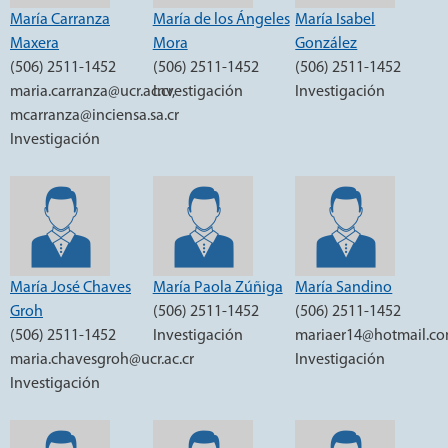
María Carranza
María de los Ángeles
María Isabel
Maxera
Mora
González
(506) 2511-1452
(506) 2511-1452
(506) 2511-1452
maria.carranza@ucr.ac.cr,
Investigación
Investigación
mcarranza@inciensa.sa.cr
Investigación
María José Chaves
María Paola Zúñiga
María Sandino
Groh
(506) 2511-1452
(506) 2511-1452
(506) 2511-1452
Investigación
mariaer14@hotmail.c
maria.chavesgroh@ucr.ac.cr
Investigación
Investigación