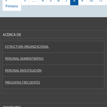
Página anterior
«
‹‹
…
4
5
6
7
8
9
10
11
Primera página
Primero
ACERCA DE
ESTRUCTURA ORGANIZACIONAL
PERSONAL ADMINISTRATIVO
PERSONAL INVESTIGACIÓN
PREGUNTAS FRECUENTES