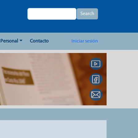
Search
Search
User account me
Personal
Contacto
Iniciar sesión