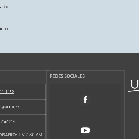
rado
c.cr
REDES SOCIALES
11-1452
p@ucr.ac.cr
ICACIÓN
L-V 7:30 AM
ORARIO: