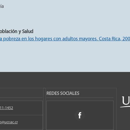
ía
oblación y Salud
a pobreza en los hogares con adultos mayores. Costa Rica, 20
REDES SOCIALES
11-1452
p@ucr.ac.cr