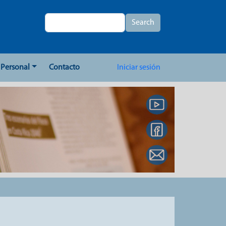
Search
Search
User account me
Personal
Contacto
Iniciar sesión