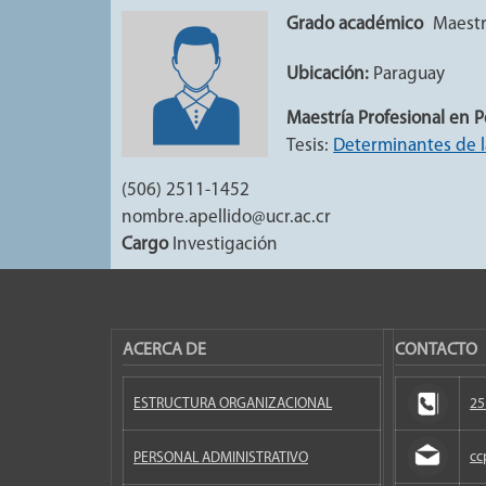
Grado académico
Maestr
Ubicación:
Paraguay
Maestría Profesional en P
Tesis:
Determinantes de l
(506) 2511-1452
nombre.apellido@ucr.ac.cr
Cargo
Investigación
ACERCA DE
CONTACTO
ESTRUCTURA ORGANIZACIONAL
25
cc
PERSONAL ADMINISTRATIVO