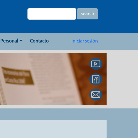
Search
Search
User account me
Personal
Contacto
Iniciar sesión