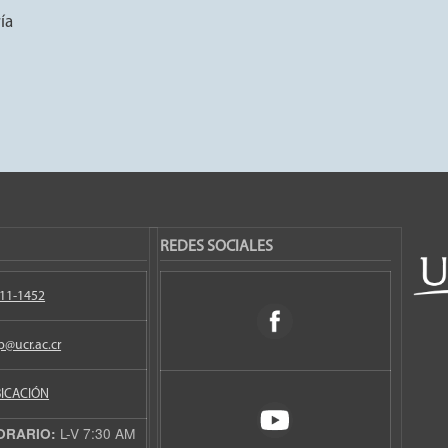
ía
REDES SOCIALES
11-1452
p@ucr.ac.cr
ICACIÓN
L-V 7:30 AM
ORARIO: