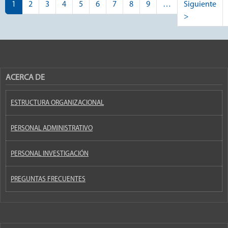
Paginación
1
2
3
4
5
6
7
8
9
…
Siguiente
Siguiente 
>
ACERCA DE
ESTRUCTURA ORGANIZACIONAL
PERSONAL ADMINISTRATIVO
PERSONAL INVESTIGACIÓN
PREGUNTAS FRECUENTES