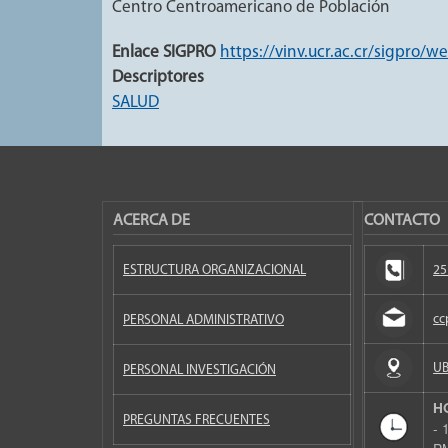
Centro Centroamericano de Población
Enlace SIGPRO
https://vinv.ucr.ac.cr/sigpro/w
Descriptores
SALUD
ACERCA DE
CONTACTO
ESTRUCTURA ORGANIZACIONAL
25
cc
PERSONAL ADMINISTRATIVO
UB
PERSONAL INVESTIGACIÓN
H
PREGUNTAS FRECUENTES
- 
P