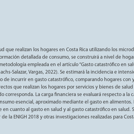
lud que realizan los hogares en Costa Rica utilizando los micro
ormación detallada de consumo, se construirá a nivel de hogar 
a metodología empleada en el artículo “Gasto catastrófico en s
chs-Salazar, Vargas, 2022). Se estimará la incidencia e intensi
go de incurrir en gasto catastrófico, comparando hogares con 
irectos que realizan los hogares por servicios y bienes de salu
o corresponda. La carga financiera se evaluará respecto a la
onsumo esencial, aproximado mediante el gasto en alimentos. Pa
e en cuanto al gasto en salud y al gasto catastrófico en salud
r de la ENIGH 2018 y otras investigaciones realizadas para Cost