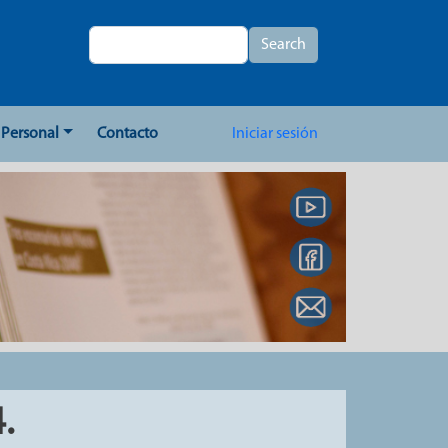
Search
Search
User account me
Personal
Contacto
Iniciar sesión
.