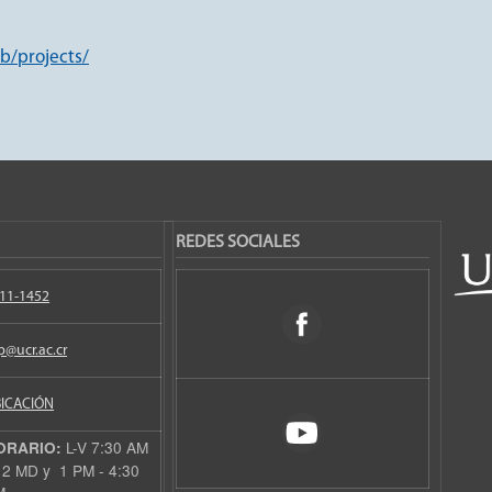
eb/projects/
REDES SOCIALES
11-1452
p@ucr.ac.cr
ICACIÓN
L-V 7:30 AM
ORARIO:
12 MD y 1 PM - 4:30
M