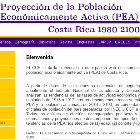
ensos
Demografía
Biblioteca
Revista
Encuestas
LAPOP
CRELES
Inf
Bienvenida
El CCP le da la bienvenida a esta página web de estimac
población económicamente activa (PEA) de Costa Rica.
A partir de datos de las encuestas nacionales de hogare
anualmente el Instituto Nacional de Estadística y Censo
analizan las tendencias de las tasas de actividad económica 
asalariada de 1976 a 2017. Las tendencias encontradas se ext
PEA y la población asalariada de 2018 a 2100, en concordan
oficiales de población del país preparadas por INEC y CCP a p
Todos los análisis se efectúan desagregados por sexo y 
estimaciones y proyecciones se descomponen tres tipos de ef
tendencias de la PEA: los efectos de (1) edad, (2) cohorte y (3
les
Gráfica: PEA asalariada y auto-empleada de Costa Rica. Estimación 1
2100