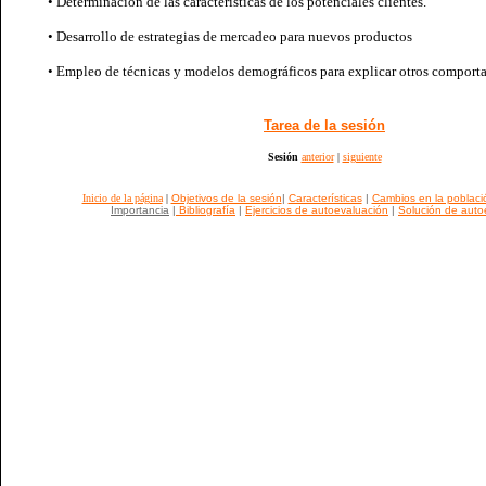
• Determinación de las características de los potenciales clientes.
• Desarrollo de estrategias de mercadeo para nuevos productos
• Empleo de técnicas y modelos demográficos para explicar otros comport
Tarea de la sesión
Sesión
anterior
|
siguiente
Inicio de la página
|
Objetivos de la sesión
|
Características
|
Cambios en la poblaci
Importancia
|
Bibliografía
|
Ejercicios de autoevaluación
|
Solución de auto