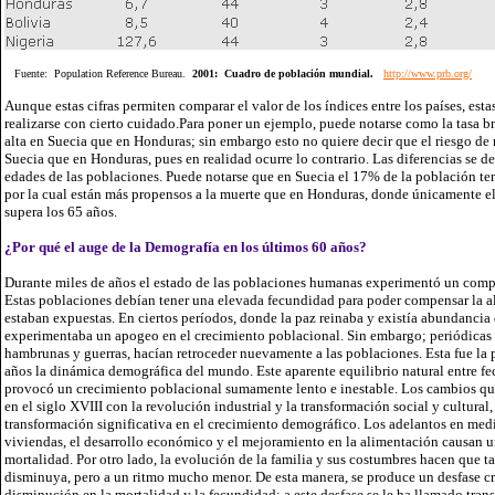
Fuente: Population Reference Bureau.
2001: Cuadro de población mundial.
http://www.prb.org/
Aunque estas cifras permiten comparar el valor de los índices entre los países, es
realizarse con cierto cuidado.Para poner un ejemplo, puede notarse como la tasa b
alta en Suecia que en Honduras; sin embargo esto no quiere decir que el riesgo de 
Suecia que en Honduras, pues en realidad ocurre lo contrario. Las diferencias se de
edades de las poblaciones. Puede notarse que en Suecia el 17% de la población te
por la cual están más propensos a la muerte que en Honduras, donde únicamente e
supera los 65 años.
¿Por qué el auge de la Demografía en los últimos 60 años?
Durante miles de años el estado de las poblaciones humanas experimentó un com
Estas poblaciones debían tener una elevada fecundidad para poder compensar la al
estaban expuestas. En ciertos períodos, donde la paz reinaba y existía abundancia
experimentaba un apogeo en el crecimiento poblacional. Sin embargo; periódicas cr
hambrunas y guerras, hacían retroceder nuevamente a las poblaciones. Esta fue la
años la dinámica demográfica del mundo. Este aparente equilibrio natural entre f
provocó un crecimiento poblacional sumamente lento e inestable.
Los cambios qu
en el siglo XVIII con la revolución industrial y la transformación social y cultura
transformación significativa en el crecimiento demográfico. Los adelantos en medic
viviendas, el desarrollo económico y el mejoramiento en la alimentación causan un
mortalidad. Por otro lado, la evolución de la familia y sus costumbres hacen que 
disminuya, pero a un ritmo mucho menor. De esta manera, se produce un desfase cr
disminución en la mortalidad y la fecundidad; a este desfase se le ha llamado tran